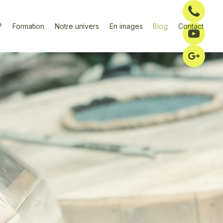
04
?
Formation
Notre univers
En images
Blog
Contact
Su
La