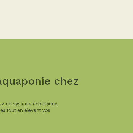
’aquaponie chez
ez un système écologique,
mes tout en élevant vos