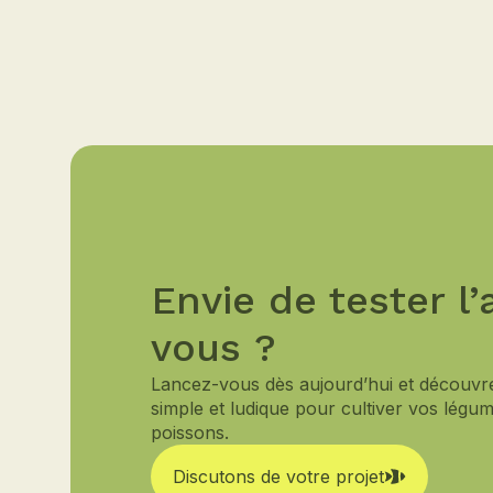
Envie de tester l
vous ?
Lancez-vous dès aujourd’hui et découvr
simple et ludique pour cultiver vos légu
poissons.
Discutons de votre projet